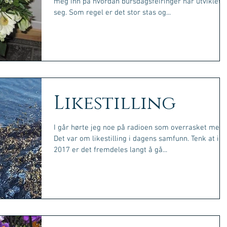
meg inn på hvordan bursdagsfeiringer har utviklet
seg. Som regel er det stor stas og...
Likestilling
I går hørte jeg noe på radioen som overrasket meg.
Det var om likestilling i dagens samfunn. Tenk at i
2017 er det fremdeles langt å gå...