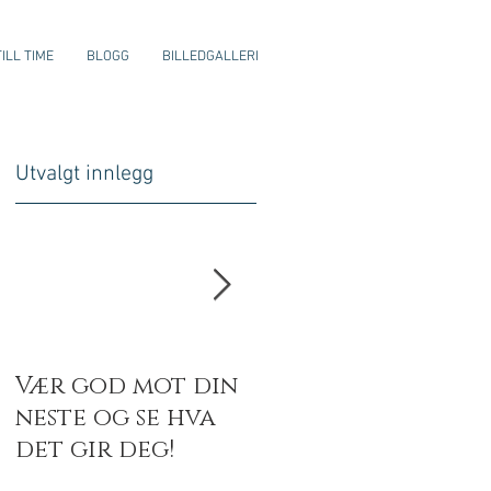
ILL TIME
BLOGG
BILLEDGALLERI
Utvalgt innlegg
g
Vær god mot din
Spor i snøen
neste og se hva
det gir deg!