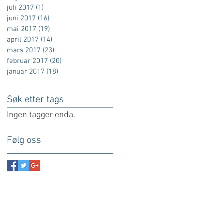
juli 2017
(1)
1 innlegg
juni 2017
(16)
16 innlegg
mai 2017
(19)
19 innlegg
april 2017
(14)
14 innlegg
mars 2017
(23)
23 innlegg
februar 2017
(20)
20 innlegg
januar 2017
(18)
18 innlegg
m
Søk etter tags
Ingen tagger enda.
Følg oss