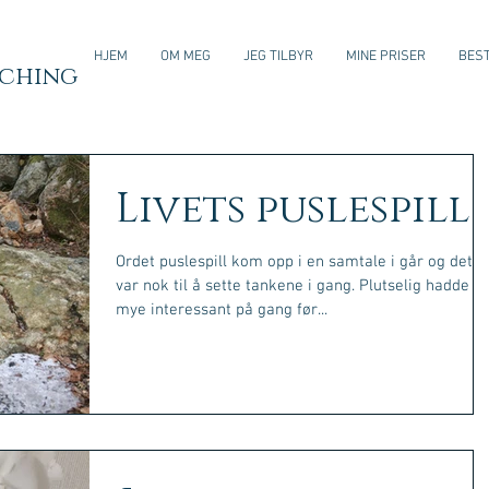
HJEM
OM MEG
JEG TILBYR
MINE PRISER
BEST
aching
Livets puslespill
Ordet puslespill kom opp i en samtale i går og det
var nok til å sette tankene i gang. Plutselig hadde je
mye interessant på gang før...