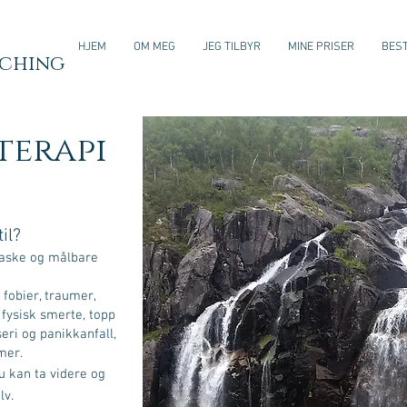
HJEM
OM MEG
JEG TILBYR
MINE PRISER
BEST
aching
terapi
il?
 raske og målbare
fobier, traumer,
 fysisk smerte, topp
eri og panikkanfall,
mer.
u kan ta videre og
lv.