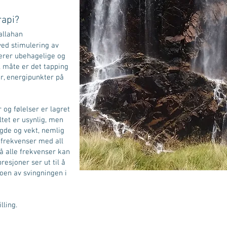
rapi?
allahan
ed stimulering av
erer ubehagelige og
l måte er det tapping
r, energipunkter på
 og følelser er lagret
ltet er usynlig, men
gde og vekt, nemlig
 frekvenser med all
å alle frekvenser kan
resjoner ser ut til å
oen av svingningen i
lling.