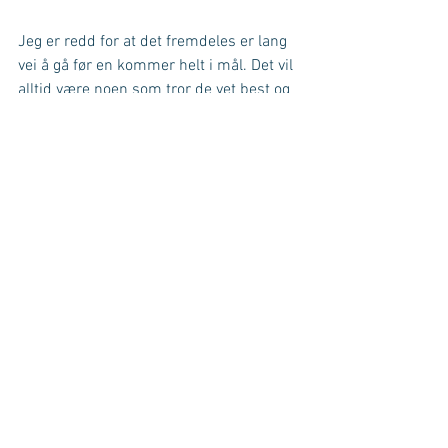
Jeg er redd for at det fremdeles er lang 
vei å gå før en kommer helt i mål. Det vil 
alltid være noen som tror de vet best og 
velger å gjøre som de alltid har gjort. 
Noen er helt sikre på at de tolker gamle 
skrifter på rette måten og andre forstår 
ikke at de sårer andre ved måten de gjør 
ting på. Til og med i idretten er det store 
forskjeller. Det er langt fra like store 
sponsorordninger for kvinner som det er 
for menn. I tillegg blir det fokusert mye 
mer på mannlig fotball enn kvinnelig for 
å ta noen eksempler. Dette er heldigvis 
ikke noe problem for meg som absolutt 
ikke er noen fan av å følge med på det.