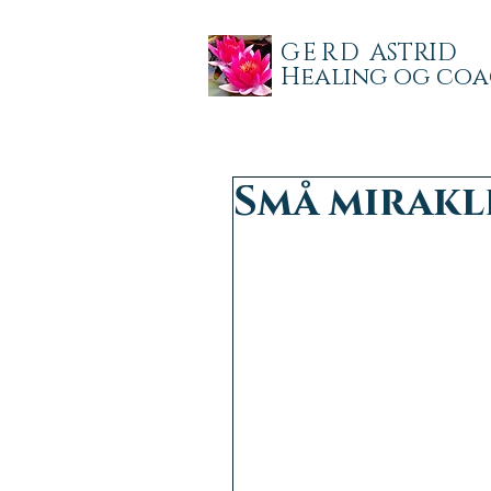
GERD
ASTRID
Healing og co
Små mirakl