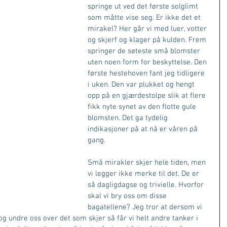
springe ut ved det første solglimt 
som måtte vise seg. Er ikke det et 
mirakel? Her går vi med luer, votter 
og skjerf og klager på kulden. Frem 
springer de søteste små blomster 
uten noen form for beskyttelse. Den 
første hestehoven fant jeg tidligere 
i uken. Den var plukket og hengt 
opp på en gjærdestolpe slik at flere 
fikk nyte synet av den flotte gule 
blomsten. Det ga tydelig 
indikasjoner på at nå er våren på 
gang.
Små mirakler skjer hele tiden, men 
vi legger ikke merke til det. De er 
så dagligdagse og trivielle. Hvorfor 
skal vi bry oss om disse 
bagatellene? Jeg tror at dersom vi 
og undre oss over det som skjer så får vi helt andre tanker i 