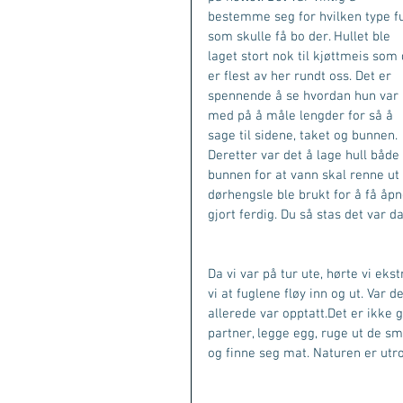
bestemme seg for hvilken type fu
som skulle få bo der. Hullet ble 
laget stort nok til kjøttmeis som 
er flest av her rundt oss. Det er 
spennende å se hvordan hun var 
med på å måle lengder for så å 
sage til sidene, taket og bunnen. 
Deretter var det å lage hull både 
bunnen for at vann skal renne ut
dørhengsle ble brukt for å få åpn
gjort ferdig. Du så stas det var d
Da vi var på tur ute, hørte vi ekst
vi at fuglene fløy inn og ut. Var 
allerede var opptatt.Det er ikke go
partner, legge egg, ruge ut de små
og finne seg mat. Naturen er utr