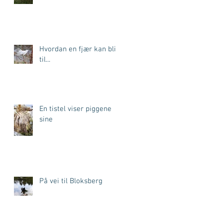
Hvordan en fjær kan bli
til...
En tistel viser piggene
sine
På vei til Bloksberg