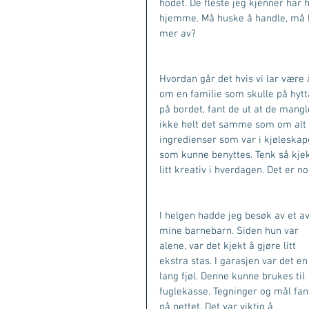
hodet. De fleste jeg kjenner har 
hjemme. Må huske å handle, må hu
mer av? 
Hvordan går det hvis vi lar være 
om en familie som skulle på hytt
på bordet, fant de ut at de mang
ikke helt det samme som om alt h
ingredienser som var i kjøleskape
som kunne benyttes. Tenk så kjek
litt kreativ i hverdagen. Det er no
I helgen hadde jeg besøk av et av
mine barnebarn. Siden hun var 
alene, var det kjekt å gjøre litt 
ekstra stas. I garasjen var det en
lang fjøl. Denne kunne brukes til 
fuglekasse. Tegninger og mål fant
på nettet. Det var viktig å 