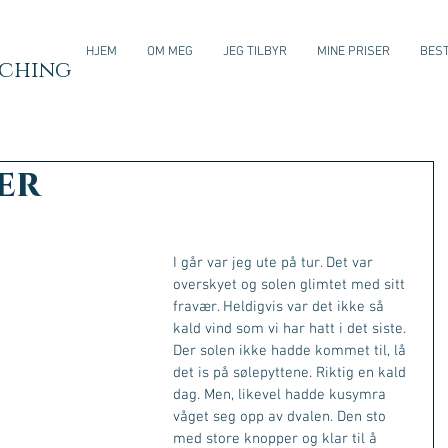
HJEM
OM MEG
JEG TILBYR
MINE PRISER
BEST
aching
er
I går var jeg ute på tur. Det var 
overskyet og solen glimtet med sitt 
fravær. Heldigvis var det ikke så 
kald vind som vi har hatt i det siste. 
Der solen ikke hadde kommet til, lå 
det is på sølepyttene. Riktig en kald 
dag. Men, likevel hadde kusymra 
våget seg opp av dvalen. Den sto 
med store knopper og klar til å 