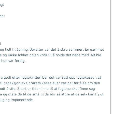
gl 
det 
i 
 og hull til åpning. Deretter var det å skru sammen. En gammel 
e og lukke lokket og en krok til å holde det nede med. Alt ble 
a hun var ferdig.
ra godt etter fuglekvitter. Der det var satt opp fuglekasser, så 
det inspeksjon av fjorårets kasse eller var det for å se om den 
dt å vite. Snart er tiden inne til at fuglene skal finne seg 
 og mate de til de små til de blir så store at de selv kan fly ut 
olig og imponerende.