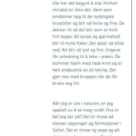
Ute har det begynt å snø. Hvilket 
mirakel er ikke det. Vann som 
omdanner seg til de nydeligste 
krystaller og blir så hvite og fine. De 
dekker til så det blir som et hvitt 
fint teppe. All sorpe og gjørmehull 
blir til hvite flater. Det daler så stille 
ned. Alt blir så lyst og fint. Ungene 
får anledning til å leke i snøen. De 
kommer hjem med røde kinn og er 
helt andpustne av all leking. Det 
gjør noe med kroppen når de får 
bruke seg litt. 
Når jeg er ute i naturen, er jeg 
opptatt av å se meg rundt. Hva er 
det jeg ser på? Det er mose på 
steiner, tegninger og formasjoner i 
fjellet. Det er mose og sopp og alt 