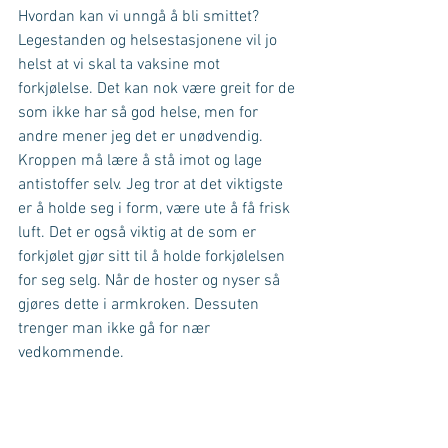
Hvordan kan vi unngå å bli smittet? 
Legestanden og helsestasjonene vil jo 
helst at vi skal ta vaksine mot 
forkjølelse. Det kan nok være greit for de 
som ikke har så god helse, men for 
andre mener jeg det er unødvendig. 
Kroppen må lære å stå imot og lage 
antistoffer selv. Jeg tror at det viktigste 
er å holde seg i form, være ute å få frisk 
luft. Det er også viktig at de som er 
forkjølet gjør sitt til å holde forkjølelsen 
for seg selg. Når de hoster og nyser så 
gjøres dette i armkroken. Dessuten 
trenger man ikke gå for nær 
vedkommende.
Det er rart, når vi er dårlige, er det veldig 