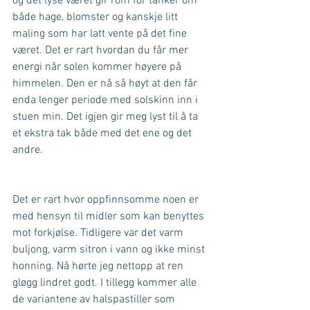
og det lyse været gir rom for tanker om 
både hage, blomster og kanskje litt 
maling som har latt vente på det fine 
været. Det er rart hvordan du får mer 
energi når solen kommer høyere på 
himmelen. Den er nå så høyt at den får 
enda lenger periode med solskinn inn i 
stuen min. Det igjen gir meg lyst til å ta 
et ekstra tak både med det ene og det 
andre. 
Det er rart hvor oppfinnsomme noen er 
med hensyn til midler som kan benyttes 
mot forkjølse. Tidligere var det varm 
buljong, varm sitron i vann og ikke minst 
honning. Nå hørte jeg nettopp at ren 
gløgg lindret godt. I tillegg kommer alle 
de variantene av halspastiller som 