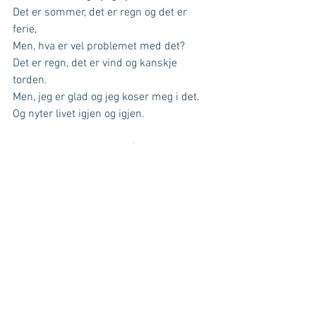
Det er sommer, det er regn og det er 
ferie,
Men, hva er vel problemet med det?
Det er regn, det er vind og kanskje 
torden.
Men, jeg er glad og jeg koser meg i det.
Og nyter livet igjen og igjen.
Tenk, for en herlig dag. Nå synger 
fuglene igjen. Og, bak skyene er 
himmelen alltid blå! Kos dere i 
regnværet.
Kommentarer