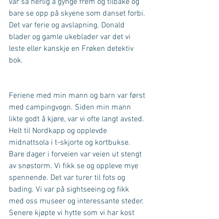
var så herlig å gynge frem og tilbake og 
bare se opp på skyene som danset forbi. 
Det var ferie og avslapning. Donald 
blader og gamle ukeblader var det vi 
leste eller kanskje en Frøken detektiv 
bok.
Feriene med min mann og barn var først 
med campingvogn. Siden min mann 
likte godt å kjøre, var vi ofte langt avsted. 
Helt til Nordkapp og opplevde 
midnattsola i t-skjorte og kortbukse. 
Bare dager i forveien var veien ut stengt 
av snøstorm. Vi fikk se og oppleve mye 
spennende. Det var turer til fots og 
bading. Vi var på sightseeing og fikk 
med oss museer og interessante steder. 
Senere kjøpte vi hytte som vi har kost 