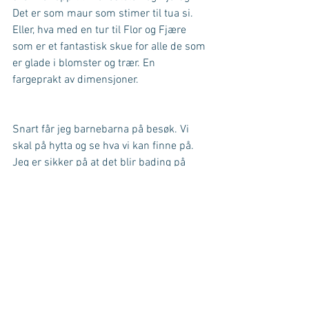
Det er som maur som stimer til tua si. 
Eller, hva med en tur til Flor og Fjære 
som er et fantastisk skue for alle de som 
er glade i blomster og trær. En 
fargeprakt av dimensjoner.
Snart får jeg barnebarna på besøk. Vi 
skal på hytta og se hva vi kan finne på. 
Jeg er sikker på at det blir bading på 
stranden. Ut og fiske litt og så nyte synet 
av de praktfulle vannliljene som er like 
ved. Det valfartes til disse for her er det 
alle fire fargene og det dekker et stort 
område og er så nydelig. Bildene på 
nettsiden min kommer derfra. I tillegg 
skal vi ut å gå tur i skog og mark. Det er 
alltid mye å finne på. Det gjør ingenting 