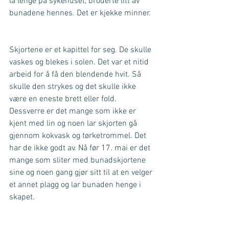
lå lenge på sykehuset, broderte litt av 
bunadene hennes. Det er kjekke minner.
Skjortene er et kapittel for seg. De skulle 
vaskes og blekes i solen. Det var et nitid 
arbeid for å få den blendende hvit. Så 
skulle den strykes og det skulle ikke 
være en eneste brett eller fold. 
Dessverre er det mange som ikke er 
kjent med lin og noen lar skjorten gå 
gjennom kokvask og tørketrommel. Det 
har de ikke godt av. Nå før 17. mai er det 
mange som sliter med bunadskjortene 
sine og noen gang gjør sitt til at en velger 
et annet plagg og lar bunaden henge i 
skapet.