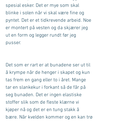
spesial esker. Det er mye som skal 
blinke i solen når vi skal være fine og 
pyntet. Det er et tidkrevende arbeid. Noe 
er montert på vesten og da skjærer jeg 
ut en form og legger rundt før jeg 
pusser. 
Det som er rart er at bunadene ser ut til 
å krympe når de henger i skapet og kun 
tas frem en gang eller to i året. Mange 
tar en slankekur i forkant så de får på 
seg bunaden. Det er ingen elastiske 
stoffer slik som de fleste klærne vi 
kjøper nå og det er en tung stakk å 
bære. Når kvelden kommer og en kan trø 
ut at bunaden, føles det som en blir fem 
kilo lettere. 