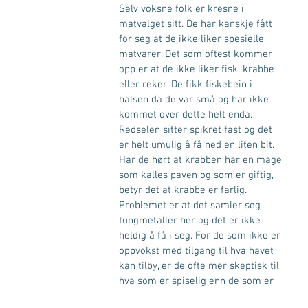
Selv voksne folk er kresne i 
matvalget sitt. De har kanskje fått 
for seg at de ikke liker spesielle 
matvarer. Det som oftest kommer 
opp er at de ikke liker fisk, krabbe 
eller reker. De fikk fiskebein i 
halsen da de var små og har ikke 
kommet over dette helt enda. 
Redselen sitter spikret fast og det 
er helt umulig å få ned en liten bit. 
Har de hørt at krabben har en mage 
som kalles paven og som er giftig, 
betyr det at krabbe er farlig. 
Problemet er at det samler seg 
tungmetaller her og det er ikke 
heldig å få i seg. For de som ikke er 
oppvokst med tilgang til hva havet 
kan tilby, er de ofte mer skeptisk til 
hva som er spiselig enn de som er 