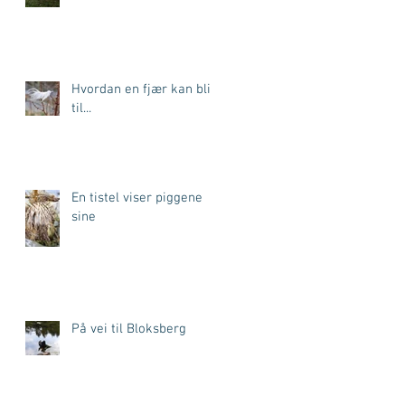
Hvordan en fjær kan bli
til...
En tistel viser piggene
sine
På vei til Bloksberg