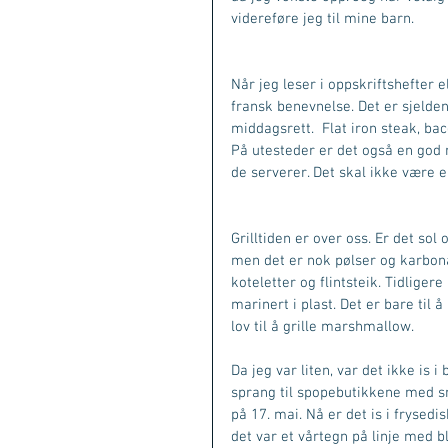
videreføre jeg til mine barn. 
Når jeg leser i oppskriftshefter e
fransk benevnelse. Det er sjelden
middagsrett.  Flat iron steak, bac
På utesteder er det også en god 
de serverer. Det skal ikke være e
Grilltiden er over oss. Er det sol o
men det er nok pølser og karbona
koteletter og flintsteik. Tidligere
marinert i plast. Det er bare til å
lov til å grille marshmallow. 
Da jeg var liten, var det ikke is i
sprang til spopebutikkene med s
på 17. mai. Nå er det is i frysed
det var et vårtegn på linje med 