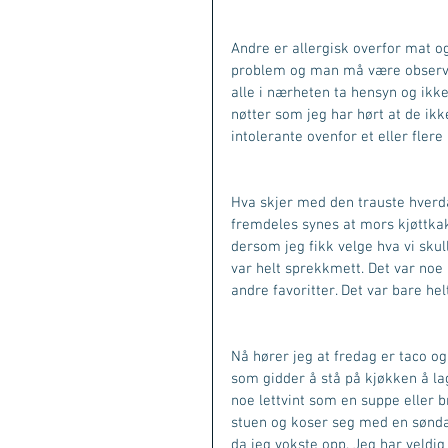
Andre er allergisk overfor mat og
problem og man må være observan
alle i nærheten ta hensyn og ikk
nøtter som jeg har hørt at de ik
intolerante ovenfor et eller fler
Hva skjer med den trauste hverd
fremdeles synes at mors kjøttkak
dersom jeg fikk velge hva vi skull
var helt sprekkmett. Det var noe
andre favoritter. Det var bare he
Nå hører jeg at fredag er taco og
som gidder å stå på kjøkken å lag
noe lettvint som en suppe eller 
stuen og koser seg med en søndags
da jeg vokste opp. Jeg har veldig