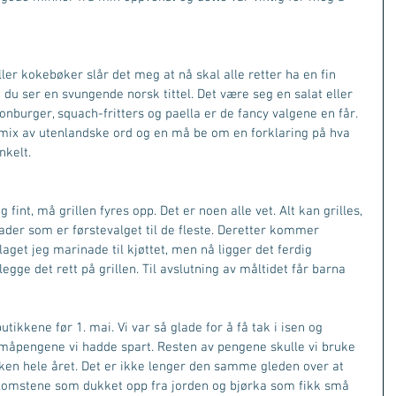
ller kokebøker slår det meg at nå skal alle retter ha en fin 
 du ser en svungende norsk tittel. Det være seg en salat eller 
onburger, squach-fritters og paella er de fancy valgene en får. 
mix av utenlandske ord og en må be om en forklaring på hva 
nkelt. 
g fint, må grillen fyres opp. Det er noen alle vet. Alt kan grilles, 
der som er førstevalget til de fleste. Deretter kommer 
 laget jeg marinade til kjøttet, men nå ligger det ferdig 
 legge det rett på grillen. Til avslutning av måltidet får barna 
 butikkene før 1. mai. Vi var så glade for å få tak i isen og 
måpengene vi hadde spart. Resten av pengene skulle vi bruke 
isken hele året. Det er ikke lenger den samme gleden over at 
blomstene som dukket opp fra jorden og bjørka som fikk små 