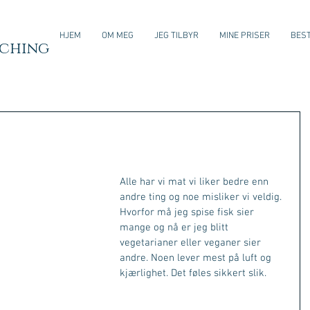
HJEM
OM MEG
JEG TILBYR
MINE PRISER
BEST
aching
Alle har vi mat vi liker bedre enn 
andre ting og noe misliker vi veldig. 
Hvorfor må jeg spise fisk sier 
mange og nå er jeg blitt 
vegetarianer eller veganer sier 
andre. Noen lever mest på luft og 
kjærlighet. Det føles sikkert slik.