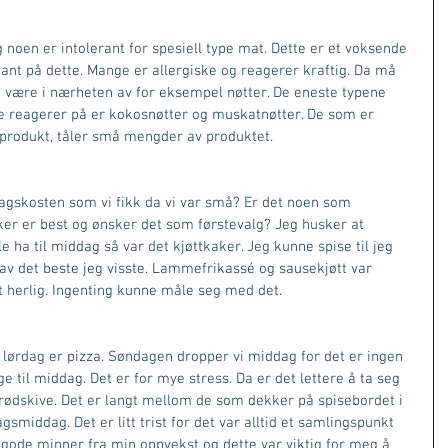
 noen er intolerant for spesiell type mat. Dette er et voksende 
t på dette. Mange er allergiske og reagerer kraftig. Da må 
e være i nærheten av for eksempel nøtter. De eneste typene 
ke reagerer på er kokosnøtter og muskatnøtter. De som er 
e produkt, tåler små mengder av produktet. 
agskosten som vi fikk da vi var små? Er det noen som 
er er best og ønsker det som førstevalg? Jeg husker at 
e ha til middag så var det kjøttkaker. Jeg kunne spise til jeg 
 av det beste jeg visste. Lammefrikassé og sausekjøtt var 
lt herlig. Ingenting kunne måle seg med det. 
 lørdag er pizza. Søndagen dropper vi middag for det er ingen 
e til middag. Det er for mye stress. Da er det lettere å ta seg 
brødskive. Det er langt mellom de som dekker på spisebordet i 
middag. Det er litt trist for det var alltid et samlingspunkt 
 gode minner fra min oppvekst og dette var viktig for meg å 