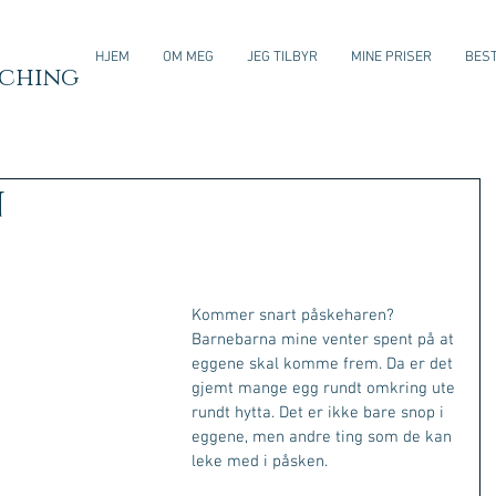
HJEM
OM MEG
JEG TILBYR
MINE PRISER
BEST
aching
n
Kommer snart påskeharen? 
Barnebarna mine venter spent på at 
eggene skal komme frem. Da er det 
gjemt mange egg rundt omkring ute 
rundt hytta. Det er ikke bare snop i 
eggene, men andre ting som de kan 
leke med i påsken.