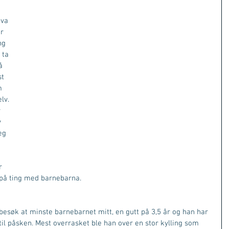
hva 
r 
ng 
 ta 
å 
t 
m 
lv. 
 
 
eg 
 
r 
e på ting med barnebarna.
t besøk at minste barnebarnet mitt, en gutt på 3,5 år og han har 
 påsken. Mest overrasket ble han over en stor kylling som 