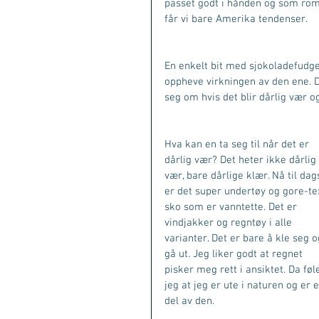
passet godt i hånden og som romm
får vi bare Amerika tendenser. 
En enkelt bit med sjokoladefudge
oppheve virkningen av den ene. 
seg om hvis det blir dårlig vær o
Hva kan en ta seg til når det er 
dårlig vær? Det heter ikke dårlig 
vær, bare dårlige klær. Nå til dag
er det super undertøy og gore-te
sko som er vanntette. Det er 
vindjakker og regntøy i alle 
varianter. Det er bare å kle seg o
gå ut. Jeg liker godt at regnet 
pisker meg rett i ansiktet. Da føl
jeg at jeg er ute i naturen og er e
del av den. 