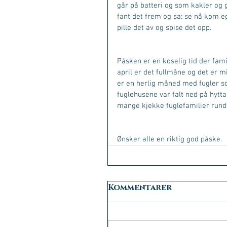
går på batteri og som kakler og gå
fant det frem og sa: se nå kom eg
pille det av og spise det opp.
Påsken er en koselig tid der fami
april er det fullmåne og det er mid
er en herlig måned med fugler som
fuglehusene var falt ned på hytta
mange kjekke fuglefamilier rundt
Ønsker alle en riktig god påske.
Kommentarer