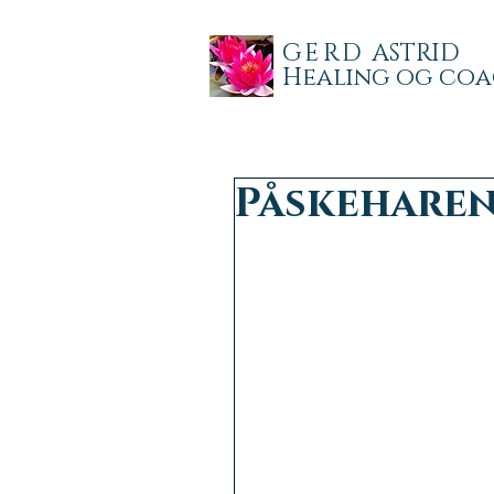
GERD
ASTRID
Healing og co
Påskehare