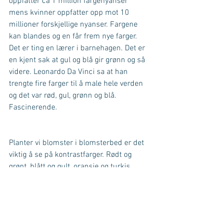
oppfatter ca 1 million fargenyanser 
mens kvinner oppfatter opp mot 10 
millioner forskjellige nyanser. Fargene 
kan blandes og en får frem nye farger. 
Det er ting en lærer i barnehagen. Det er 
en kjent sak at gul og blå gir grønn og så 
videre. Leonardo Da Vinci sa at han 
trengte fire farger til å male hele verden 
og det var rød, gul, grønn og blå. 
Fascinerende.
Planter vi blomster i blomsterbed er det 
viktig å se på kontrastfarger. Rødt og 
grønt, blått og gult, oransje og turkis, 
gulgrønt og lilla er farger som er 
kontraster. Her er det viktig at en ikke 
benytter like mye av hver farge for siden 
de begge er sterke, vil de sloss om 