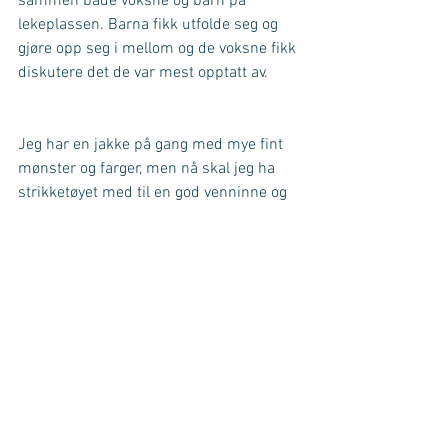
sammen både voksne og barn på 
lekeplassen. Barna fikk utfolde seg og 
gjøre opp seg i mellom og de voksne fikk 
diskutere det de var mest opptatt av.
Jeg har en jakke på gang med mye fint 
mønster og farger, men nå skal jeg ha 
strikketøyet med til en god venninne og 
da er det greit å ha noe som går av seg 
selv og som kan gjøres mens en 
snakker. Jeg skal hjelpe til med en 
helfelling. Alt finnes på You Tube, men 
det er absolutt kjekkere å få hjelpe til å 
vise hvordan det kan gjøres når en sitter 
ved siden av.
Gleder meg til å starte på en ny fin dag.