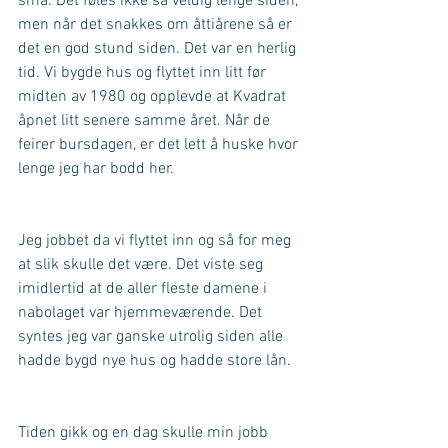
små. Det føles ikke så veldig lenge siden, 
men når det snakkes om åttiårene så er 
det en god stund siden. Det var en herlig 
tid. Vi bygde hus og flyttet inn litt før 
midten av 1980 og opplevde at Kvadrat 
åpnet litt senere samme året. Når de 
feirer bursdagen, er det lett å huske hvor 
lenge jeg har bodd her.
Jeg jobbet da vi flyttet inn og så for meg 
at slik skulle det være. Det viste seg 
imidlertid at de aller fleste damene i 
nabolaget var hjemmeværende. Det 
syntes jeg var ganske utrolig siden alle 
hadde bygd nye hus og hadde store lån.
Tiden gikk og en dag skulle min jobb 